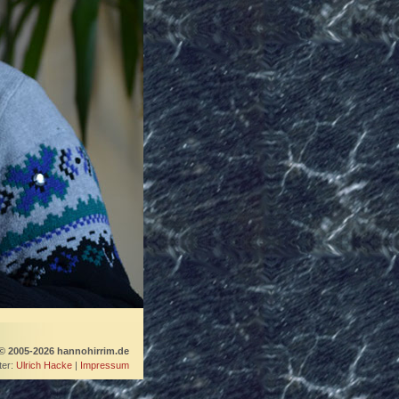
© 2005-2026 hannohirrim.de
er:
Ulrich Hacke
|
Impressum