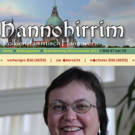
Home
>
Bildergalerien
>
Brainstorming Wochenende 2012
> Bild 47 von 50
«
vorheriges Bild (46/50)
|
zur �bersicht
|
n�chstes Bild (48/50)
»