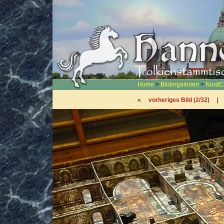
Home
>
Bildergalerien
>
NordC
«
vorheriges Bild (2/32)
|