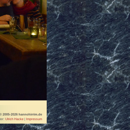
© 2005-2026 hannohirrim.de
er:
Ulrich Hacke
|
Impressum