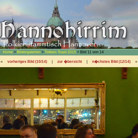
Home
>
Bildergalerien
>
Tolkien Toast 2015
> Bild 11 von 14
«
vorheriges Bild (10/14)
|
zur �bersicht
|
n�chstes Bild (12/14)
»