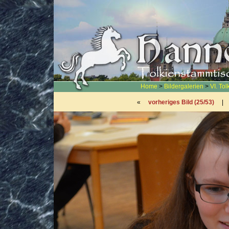
Home
>
Bildergalerien
>
VI. To
«
vorheriges Bild (25/53)
|