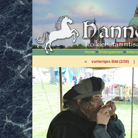
Home
>
Bildergalerien
>
Mittel
«
vorheriges Bild (2/30)
|