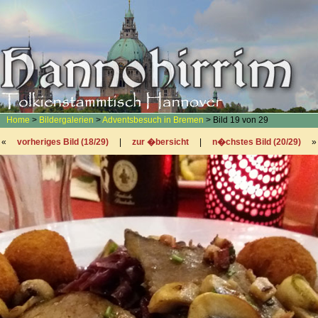
Home
>
Bildergalerien
>
Adventsbesuch in Bremen
> Bild 19 von 29
«
vorheriges Bild (18/29)
|
zur �bersicht
|
n�chstes Bild (20/29)
»