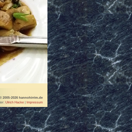
© 2005-2026 hannohirrim.de
er:
Ulrich Hacke
|
Impressum