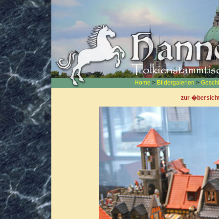
Home
>
Bildergalerien
>
Geschi
zur �bersich