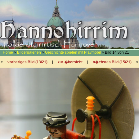
Home
>
Bildergalerien
>
Geschichte spielen mit Playmobil
> Bild 14 von 21
«
vorheriges Bild (13/21)
|
zur �bersicht
|
n�chstes Bild (15/21)
»