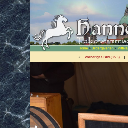
Home
>
Bildergalerien
>
Mittel
«
vorheriges Bild (3/23)
|