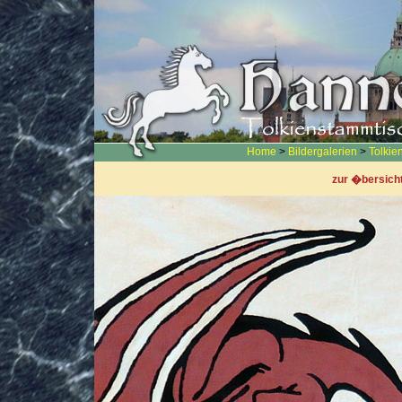
Home
>
Bildergalerien
>
Tolkie
zur �bersich