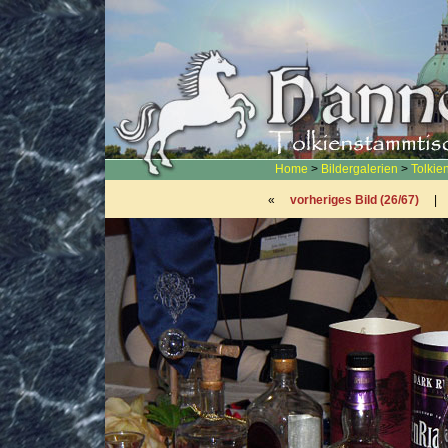
Home
>
Bildergalerien
>
Tolkie
«
vorheriges Bild (26/67)
|