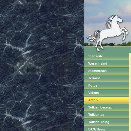
Startseite
Wer wir sind
Stammtisch
Termine
Fotos
Videos
Archiv
Tolkien Lesetag
Tolkientag
Tolkien Thing
DTG-News