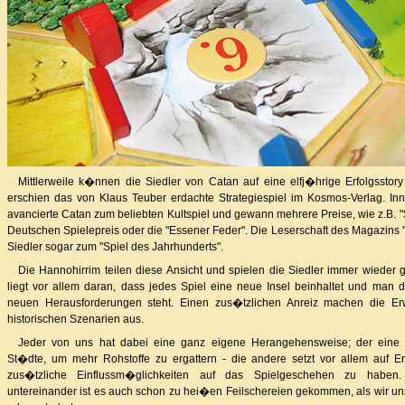
Mittlerweile k�nnen die Siedler von Catan auf eine elfj�hrige Erfolgsstor
erschien das von Klaus Teuber erdachte Strategiespiel im Kosmos-Verlag. Inn
avancierte Catan zum beliebten Kultspiel und gewann mehrere Preise, wie z.B. "
Deutschen Spielepreis oder die "Essener Feder". Die Leserschaft des Magazins 
Siedler sogar zum "Spiel des Jahrhunderts".
Die Hannohirrim teilen diese Ansicht und spielen die Siedler immer wieder
liegt vor allem daran, dass jedes Spiel eine neue Insel beinhaltet und man 
neuen Herausforderungen steht. Einen zus�tzlichen Anreiz machen die Er
historischen Szenarien aus.
Jeder von uns hat dabei eine ganz eigene Herangehensweise; der eine
St�dte, um mehr Rohstoffe zu ergattern - die andere setzt vor allem auf E
zus�tzliche Einflussm�glichkeiten auf das Spielgeschehen zu habe
untereinander ist es auch schon zu hei�en Feilschereien gekommen, als wir u