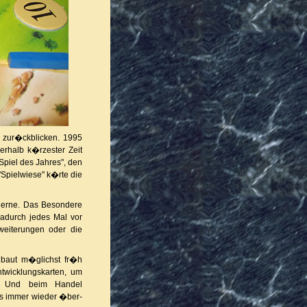
y zur�ckblicken. 1995
erhalb k�rzester Zeit
Spiel des Jahres", den
"Spielwiese" k�rte die
 gerne. Das Besondere
dadurch jedes Mal vor
weiterungen oder die
 baut m�glichst fr�h
ntwicklungskarten, um
n. Und beim Handel
ns immer wieder �ber-